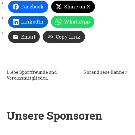
Facebook
Share on X
LinkedIn
WhatsApp
Email
Copy Link
Beitragsnavigation
Liebe Sportfreunde und
5 brandneue Banner !
Vereinsmitglieder,
Unsere Sponsoren