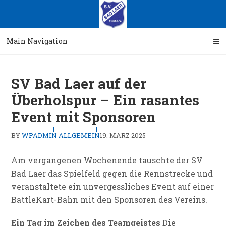
Skip
Skip
to
to
navigation
content
Main Navigation
SV Bad Laer auf der
Überholspur – Ein rasantes
Event mit Sponsoren
BY
WPADMIN
ALLGEMEIN
19. MÄRZ 2025
Am vergangenen Wochenende tauschte der SV
Bad Laer das Spielfeld gegen die Rennstrecke und
veranstaltete ein unvergessliches Event auf einer
BattleKart-Bahn mit den Sponsoren des Vereins.
Ein Tag im Zeichen des Teamgeistes
Die