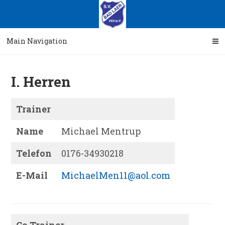
Skip
Skip
to
to
navigation
content
Main Navigation
I. Herren
Trainer
Name
Michael Mentrup
Telefon
0176-34930218
E-Mail
MichaelMen11@aol.com