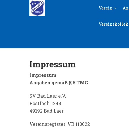
Skip
Skip
Verein
An
to
to
navigation
content
Vereinskollek
Impressum
Impressum
Angaben gemäß § 5 TMG
SV Bad Laer e.V.
Postfach 1248
49192 Bad Laer
Vereinsregister: VR 110022