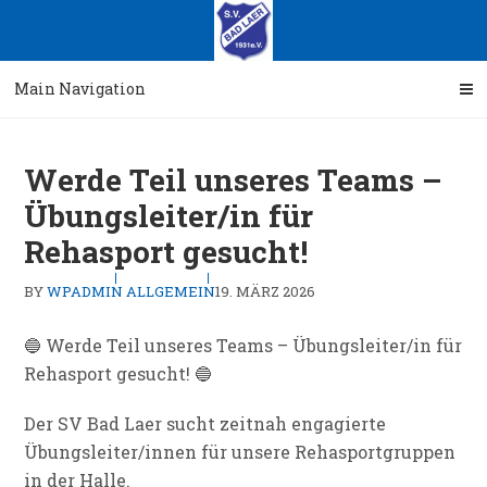
Skip
Skip
to
to
navigation
content
Main Navigation
Werde Teil unseres Teams –
Übungsleiter/in für
Rehasport gesucht!
BY
WPADMIN
ALLGEMEIN
19. MÄRZ 2026
🔵 Werde Teil unseres Teams – Übungsleiter/in für
Rehasport gesucht! 🔵
Der SV Bad Laer sucht zeitnah engagierte
Übungsleiter/innen für unsere Rehasportgruppen
in der Halle.