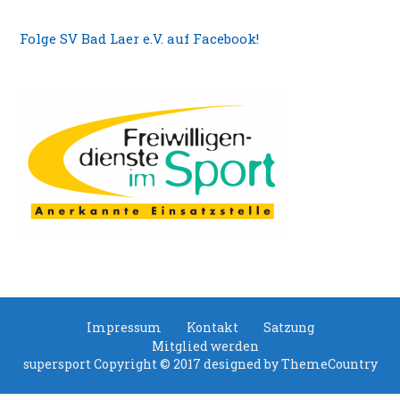
Folge SV Bad Laer e.V. auf Facebook!
Impressum
Kontakt
Satzung
Mitglied werden
supersport Copyright © 2017 designed by
ThemeCountry