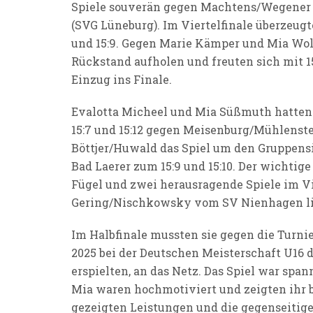
Spiele souverän gegen Machtens/Wegener
(SVG Lüneburg). Im Viertelfinale überzeugt
und 15:9. Gegen Marie Kämper und Mia Wol
Rückstand aufholen und freuten sich mit 15
Einzug ins Finale.
Evalotta Micheel und Mia Süßmuth hatten 
15:7 und 15:12 gegen Meisenburg/Mühlenst
Böttjer/Huwald das Spiel um den Gruppensie
Bad Laerer zum 15:9 und 15:10. Der wichtig
Fügel und zwei herausragende Spiele im Vie
Gering/Nischkowsky vom SV Nienhagen lief 
Im Halbfinale mussten sie gegen die Turni
2025 bei der Deutschen Meisterschaft U16 d
erspielten, an das Netz. Das Spiel war span
Mia waren hochmotiviert und zeigten ihr bes
gezeigten Leistungen und die gegenseitig