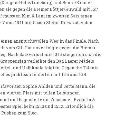
 (Düngen-Holle/Lüneburg) und Bonin/Kramer
en sie gegen die Bremer Böttjer/Huwald mit 15:7
f mussten Kim & Leni im zweiten Satz einen
:7 und 15:11 mit Coach Stefan Drews über den
einen anspruchsvollen Weg in das Finale. Nach
edt vom GfL Hannover folgte gegen die Bremer
g. Nach Satzverlust mit 10:15 steigerten sich die
e Gruppensieg verleihte den Bad Laerer Mädels
rtel- und Halbfinale folgten. Gegen die Talente
es praktisch fehlerfrei mit 15:6 und 15:4.
erfavoriten Sophie Ahlden und Jette Mann, die
en vierten Platz mit tollen Leistungen
nend und begeisterte die Zuschauer. Evalotta &
tes Spiel beim 15:13 und 15:12. Erfreulich die
e Pushen zum Sieg.