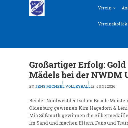
Skip
Skip
Verein
An
to
to
navigation
content
Vereinskollek
Großartiger Erfolg: Gold
Mädels bei der NWDM 
BY
JENS MICHEEL
VOLLEYBALL
23. JUNI 2026
Bei der Nordwestdeutschen Beach-Meistersc
Oldenburg gewinnen Kim Hagedorn & Leni W
Mia Süßmuth gewinnen die Silbermedaille
im Sand und machen Eltern, Fans und Train