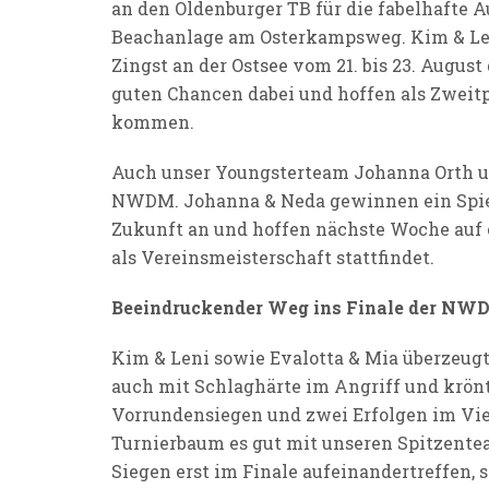
an den Oldenburger TB für die fabelhafte 
Beachanlage am Osterkampsweg. Kim & Leni
Zingst an der Ostsee vom 21. bis 23. August
guten Chancen dabei und hoffen als Zweitp
kommen.
Auch unser Youngsterteam Johanna Orth un
NWDM. Johanna & Neda gewinnen ein Spiel 
Zukunft an und hoffen nächste Woche auf e
als Vereinsmeisterschaft stattfindet.
Beeindruckender Weg ins Finale der NW
Kim & Leni sowie Evalotta & Mia überzeug
auch mit Schlaghärte im Angriff und krön
Vorrundensiegen und zwei Erfolgen im Vier
Turnierbaum es gut mit unseren Spitzentea
Siegen erst im Finale aufeinandertreffen,