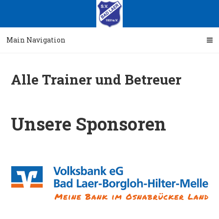
Skip
Skip
to
to
navigation
content
Main Navigation
Alle Trainer und Betreuer
Unsere Sponsoren