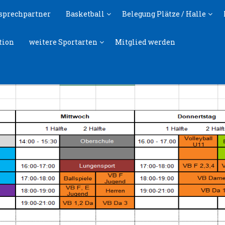
sprechpartner
Basketball
Belegung Plätze / Halle
tion
weitere Sportarten
Mitglied werden