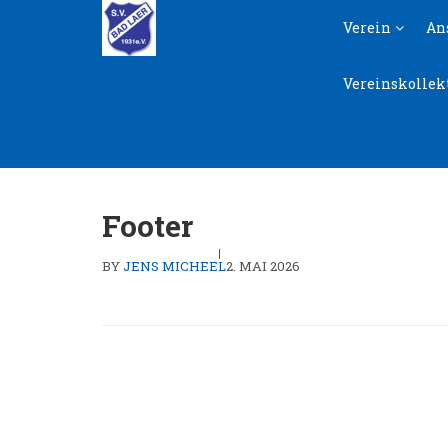
Skip
Skip
Verein
An
to
to
navigation
content
Vereinskollek
Footer
BY
JENS MICHEEL
2. MAI 2026